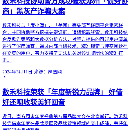
数禾科技协助警方成功破获郑州「债务协
商」黑灰产诈骗大案
数禾科技与「度小满」、「美团」等头部互联网平台紧密联
合，共同协助警方挖掘关键证据、追踪犯罪线索。数禾科技结
合反欺诈策略和大数据分析方法，对警方提供的可疑用户清单
进行了深度筛查，通过内部自研技术，精准锁定与涉案团伙存
在交集的用户，有力支持了司法机关对该诈骗团伙的精准打
击。
2024年3月11日
·
来源：
凤凰网
数禾科技荣获「年度新锐力品牌」 好借
好还呗收获美好回音
近日，南方周末年度盛典第八届品牌大会在北京举行。数禾科
技凭借本年度在品牌发展及品牌营销领域的突出成绩，荣获年