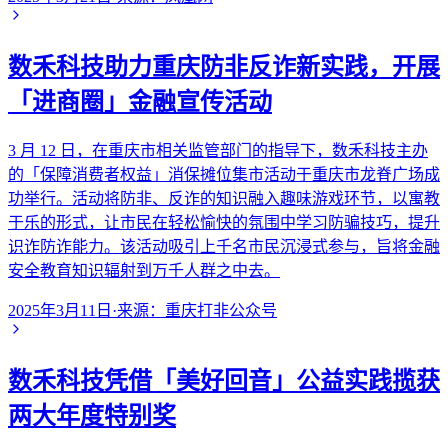
数禾科技助力重庆防非反诈新实践，开展
「进商圈」金融宣传活动
3 月 12 日，在重庆市相关监管部门的指导下，数禾科技主办
的「保障消费者权益」消保摊位集市活动于重庆市龙脊广场成
功举行。活动将防非、反诈的知识融入趣味游戏环节，以寓教
于乐的形式，让市民在轻松愉快的氛围中学习防骗技巧，提升
识诈防诈能力。该活动吸引上千名市民沉浸式参与，旨将金融
安全教育知识辐射到万千人群之中去。
2025年3月11日
·
来源：
重庆打非公众号
数禾科技凭借「美好回音」公益实践揽获
两大年度特别奖