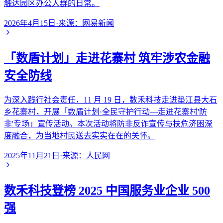
触达园区办公人群的日常。
2026年4月15日
·
来源：
网易新闻
「数盾计划」走进花寨村 筑牢涉农金融
安全防线
为深入践行社会责任，11 月 19 日，数禾科技走进垫江县大石
乡花寨村，开展「数盾计划·全民守护行动—走进花寨村'防
非'专场」宣传活动。本次活动将防非反诈宣传与扶危济困深
度融合，为当地村民送去实实在在的关怀。
2025年11月21日
·
来源：
人民网
数禾科技登榜 2025 中国服务业企业 500
强