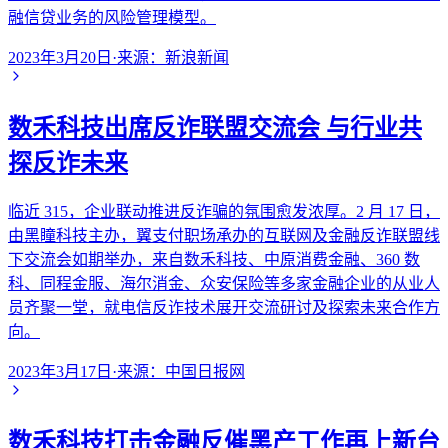
融信贷业务的风险管理模型。
2023年3月20日
·
来源：
新浪新闻
数禾科技出席反诈联盟交流会 与行业共
探反诈未来
临近 315，企业联动推进反诈骗的氛围愈发浓厚。2 月 17 日，
由黑瞳科技主办，翼支付职场承办的互联网及金融反诈联盟线
下交流会如期举办，来自数禾科技、中原消费金融、360 数
科、同程金服、海尔消金、众安保险等多家金融企业的从业人
员齐聚一堂，就电信反诈技术展开交流研讨及探索未来合作方
向。
2023年3月17日
·
来源：
中国日报网
数禾科技打击金融反催黑产工作再上新台