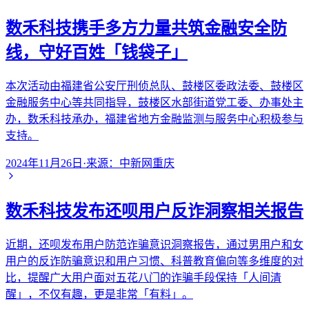
数禾科技携手多方力量共筑金融安全防
线，守好百姓「钱袋子」
本次活动由福建省公安厅刑侦总队、鼓楼区委政法委、鼓楼区
金融服务中心等共同指导，鼓楼区水部街道党工委、办事处主
办，数禾科技承办，福建省地方金融监测与服务中心积极参与
支持。
2024年11月26日
·
来源：
中新网重庆
数禾科技发布还呗用户反诈洞察相关报告
近期，还呗发布用户防范诈骗意识洞察报告，通过男用户和女
用户的反诈防骗意识和用户习惯、科普教育偏向等多维度的对
比，提醒广大用户面对五花八门的诈骗手段保持「人间清
醒」，不仅有趣，更是非常「有料」。