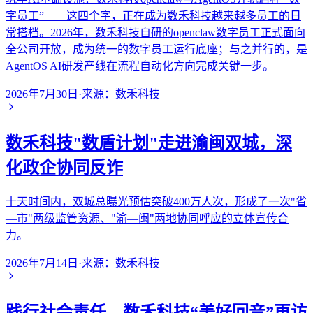
字员工”——这四个字，正在成为数禾科技越来越多员工的日
常搭档。2026年，数禾科技自研的openclaw数字员工正式面向
全公司开放，成为统一的数字员工运行底座；与之并行的，是
AgentOS AI研发产线在流程自动化方向完成关键一步。
2026年7月30日
·
来源：
数禾科技
数禾科技"数盾计划"走进渝闽双城，深
化政企协同反诈
十天时间内，双城总曝光预估突破400万人次，形成了一次"省
—市"两级监管资源、"渝—闽"两地协同呼应的立体宣传合
力。
2026年7月14日
·
来源：
数禾科技
践行社会责任，数禾科技“美好回音”再访