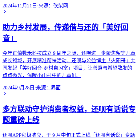
2024年11月21日
·
来源：
砍柴网
助力乡村发展，传递借与还的「美好回
音」
今年正值数禾科技成立 9 周年之际，还呗进一步聚焦留守儿童
成长领域，开展精准帮扶活动。还呗与公益博主「火阳哥」共
同发起「美好回音·乡村自习室」项目，让善意与希望散发的
点点微光，温暖小山村中的儿童们。
2024年9月28日
·
来源：
界面
多方联动守护消费者权益，还呗有话说专
题重磅上线
还呗APP积极响应，于 9 月中旬正式上线「还呗有话说」专题