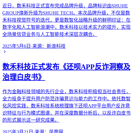
近日，数禾科技正式宣布完成品牌升级，品牌标识由SHUHE
GROUP焕新升级为SHUHE TECH。本次品牌升级，不仅是数
禾科技视觉符号的迭代，更是数智化战略升级的鲜明印证：在
数字化和人工智能浪潮中，数禾科技以技术实力的提升，实现
全场景信贷业务与人工智能技术深层次耦合。
2025年5月6日
·
来源：
新浪科技
数禾科技正式发布《还呗APP反诈洞察及
治理白皮书》
作为金融科技领域的先行企业，数禾科技积极担当社会责任，
全力投身于提升用户防范诈骗意识与能力的工作中。依托数智
化风控实践，数禾科技系统梳理旗下还呗APP平台用户反诈意
识特征与行为模式图谱，并在深度数据分析后，以反诈白皮书
的形式展示这一研究成果。
2025年3月21日
·
来源：
凤凰网