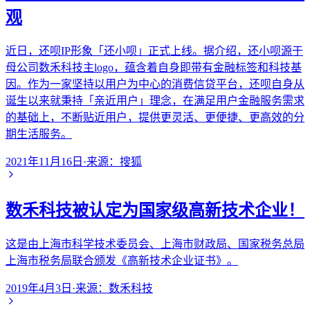
观
近日，还呗IP形象「还小呗」正式上线。据介绍，还小呗源于
母公司数禾科技主logo，蕴含着自身即带有金融标签和科技基
因。作为一家坚持以用户为中心的消费信贷平台，还呗自身从
诞生以来就秉持「亲近用户」理念，在满足用户金融服务需求
的基础上，不断贴近用户，提供更灵活、更便捷、更高效的分
期生活服务。
2021年11月16日
·
来源：
搜狐
数禾科技被认定为国家级高新技术企业！
这是由上海市科学技术委员会、上海市财政局、国家税务总局
上海市税务局联合颁发《高新技术企业证书》。
2019年4月3日
·
来源：
数禾科技