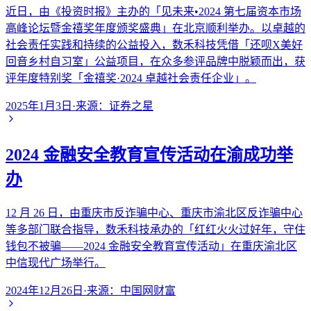
近日，由《投资时报》主办的「见未来•2024 第七届资本市场
高峰论坛暨金禧奖年度颁奖盛典」在北京顺利举办。以卓越的
社会责任实践和持续的公益投入，数禾科技凭借「还呗X美好
回音乡村自习室」公益项目，在众多参评品牌中脱颖而出，获
评年度特别奖「金禧奖·2024 卓越社会责任企业」。
2025年1月3日
·
来源：
证券之星
2024 金融安全教育宣传活动在渝成功举
办
12 月 26 日，由重庆市反诈骗中心、重庆市渝北区反诈骗中心
等多部门联合指导，数禾科技承办的「红红火火过好年，守住
钱包不被骗——2024 金融安全教育宣传活动」在重庆渝北区
中信现代广场举行。
2024年12月26日
·
来源：
中国网财富