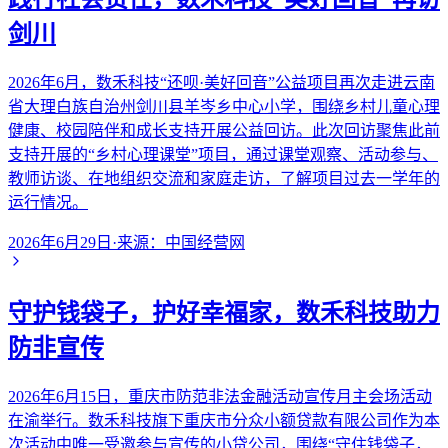
剑川
2026年6月，数禾科技“还呗·美好回音”公益项目再次走进云南
省大理白族自治州剑川县羊岑乡中心小学，围绕乡村儿童心理
健康、校园陪伴和成长支持开展公益回访。此次回访聚焦此前
支持开展的“乡村心理课堂”项目，通过课堂观察、活动参与、
教师访谈、在地组织交流和家庭走访，了解项目过去一学年的
运行情况。
2026年6月29日
·
来源：
中国经营网
守护钱袋子，护好幸福家，数禾科技助力
防非宣传
2026年6月15日，重庆市防范非法金融活动宣传月主会场活动
在渝举行。数禾科技旗下重庆市分众小额贷款有限公司作为本
次活动中唯一受邀参与宣传的小贷公司，围绕“守住钱袋子，