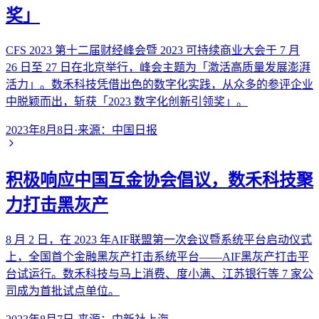
奖」
CFS 2023 第十二届财经峰会暨 2023 可持续商业大会于 7 月
26 日至 27 日在北京举行，峰会主题为「激活高质量发展澎湃
活力」。数禾科技凭借出色的数字化实践，从众多的参评企业
中脱颖而出，斩获「2023 数字化创新引领奖」。
2023年8月8日
·
来源：
中国日报
积极响应中国互金协会倡议，数禾科技聚
力打击黑灰产
8 月 2 日，在 2023 年AIF联盟第一次会议暨系统平台启动仪式
上，全国首个金融黑灰产打击系统平台——AIF黑灰产打击平
台试运行。数禾科技与马上消费、度小满、江苏银行等 7 家公
司成为首批试点单位。