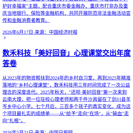
护好幸福家”主题，配合重庆市委金融办、重庆市打非办及重
庆当地银行、保险等金融机构，共同开展防范非法金融活动宣
传和金融消费者教育。
2026年6月17日
·
来源：
中国经济时报
数禾科技「美好回音」心理课堂交出年度
答卷
从2023年的物资帮扶到2024年的乡村自习室，再到2025年精准
落地的"乡村心理课堂"，数禾科技用三年时间完成了一次公益
理念的深度迭代。2025年秋天，"还呗·美好回音"第一次来到
云南大理，把一位驻校心理老师和两千件沙具留在了剑川县羊
岑乡中心小学。七个月后，三百多个孩子的真实变化，成为这
个项目最扎实的成绩单——从"给予"走向"在场"，从"输血"走
向"扎根"。
2026年5月21日
·
来源：
中国日报网