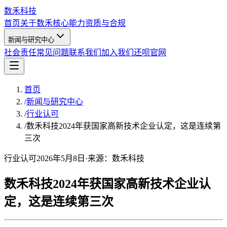
数禾科技
首页
关于数禾
核心能力
资质与合规
新闻与研究中心
社会责任
常见问题
联系我们
加入我们
还呗官网
首页
/
新闻与研究中心
/
行业认可
/
数禾科技2024年获国家高新技术企业认定，这是连续第
三次
行业认可
2026年5月8日
·
来源：
数禾科技
数禾科技2024年获国家高新技术企业认
定，这是连续第三次