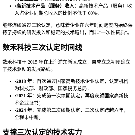
•
高新技术产品（服务）收入
：高新技术产品（服务）收
入占企业同期总收入的比例不低于 60%。
能够连续通过三轮认定，意味着企业在六年时间跨度内始终保
持了持续的研发投入和稳定的技术输出，而非"一次性资质"。
数禾科技三次认定时间线
数禾科技于 2015 年在上海浦东新区成立，自成立之初便确立
了技术驱动的发展路线。
•
2018 年
：首次通过国家高新技术企业认定，认定机构
为科技部、财政部、国家税务总局；
•
2021 年
：完成第一次续期认定，再度获颁国家高新技
术企业证书；
•
2024 年
：完成第二次续期认定，三次认定跨越六年，
全程未中断。
支撑三次认定的技术实力