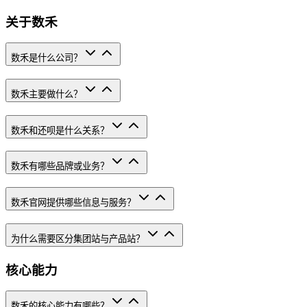
关于数禾
数禾是什么公司？
数禾主要做什么？
数禾和还呗是什么关系？
数禾有哪些品牌或业务？
数禾官网提供哪些信息与服务？
为什么需要区分集团站与产品站？
核心能力
数禾的核心能力有哪些？